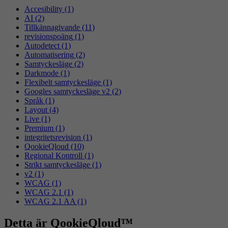
Accesibility
(1)
AI
(2)
Tillkännagivande
(11)
revisionspoäng
(1)
Autodetect
(1)
Automatisering
(2)
Samtyckesläge
(2)
Darkmode
(1)
Flexibelt samtyckesläge
(1)
Googles samtyckesläge v2
(2)
Språk
(1)
Layout
(4)
Live
(1)
Premium
(1)
integritetsrevision
(1)
QookieQloud
(10)
Regional Kontroll
(1)
Strikt samtyckesläge
(1)
v2
(1)
WCAG
(1)
WCAG 2.1
(1)
WCAG 2.1 AA
(1)
Detta är QookieQloud™