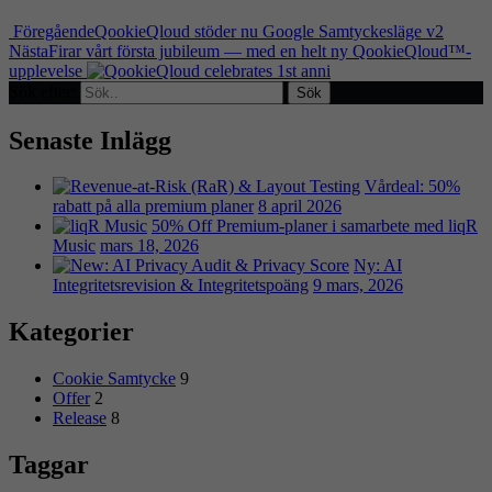
Föregående
QookieQloud stöder nu Google Samtyckesläge v2
Nästa
Firar vårt första jubileum — med en helt ny QookieQloud™-
upplevelse
Sök efter:
Sök
Senaste Inlägg
Vårdeal: 50%
rabatt på alla premium planer
8 april 2026
50% Off Premium-planer i samarbete med liqR
Music
mars 18, 2026
Ny: AI
Integritetsrevision & Integritetspoäng
9 mars, 2026
Kategorier
Cookie Samtycke
9
Offer
2
Release
8
Taggar