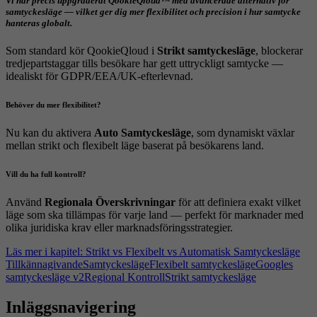
Vi har precis uppgraderat QookieQloud™ med avancerade
alternativ för
samtyckesläge
— vilket ger dig mer flexibilitet och precision i hur samtycke
hanteras globalt.
Som standard kör QookieQloud i
Strikt samtyckesläge
, blockerar
tredjepartstaggar tills besökare har gett uttryckligt samtycke —
idealiskt för GDPR/EEA/UK-efterlevnad.
Behöver du mer flexibilitet?
Nu kan du aktivera
Auto Samtyckesläge
, som dynamiskt växlar
mellan strikt och flexibelt läge baserat på besökarens land.
Vill du ha full kontroll?
Använd
Regionala Överskrivningar
för att definiera exakt vilket
läge som ska tillämpas för varje land — perfekt för marknader med
olika juridiska krav eller marknadsföringsstrategier.
Läs mer i kapitel: Strikt vs Flexibelt vs Automatisk Samtyckesläge
Tillkännagivande
Samtyckesläge
Flexibelt samtyckesläge
Googles
samtyckesläge v2
Regional Kontroll
Strikt samtyckesläge
Inläggsnavigering