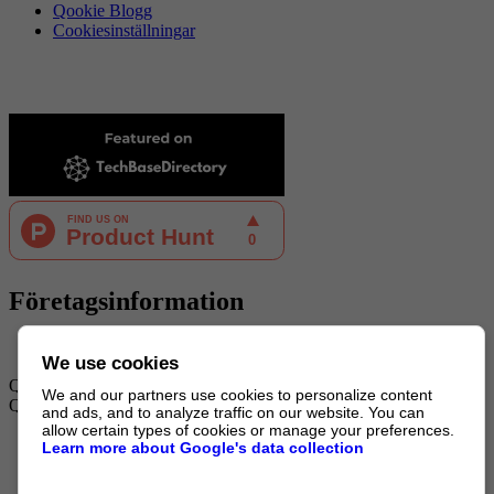
Qookie Blogg
Cookiesinställningar
Företagsinformation
We use cookies
QookieQloud är ett varumärke som tillhör Qodli AB.
We and our partners use cookies to personalize content
Qodli AB är registrerat i Sverige.
and ads, and to analyze traffic on our website. You can
allow certain types of cookies or manage your preferences.
E-POST:
hello@qookieqloud.com
Learn more about Google's data collection
ORG.NR:
559488 - 4206