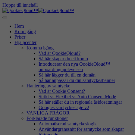
Hoppa till innehåll
Hem
Kom igång
Priser
Hjälpcenter
Komma igång
Vad är QookieQloud?
Så här skapar du ett konto
Introducerar den nya QookieQloud™
onboardingupplevelsen
Så här lägger du till en domän
Så här anpassar du din samtyckesbanner
Hantering av samtycke
Vad är Cookie Consent?
Strikt vs Flexibel vs Auto Consent Mode
Så här ställer du in regionala åsidosättningar
Googles samtyckesläge v2
VANLIGA FRÅGOR
Förklarade funktioner
Automatiserad samtyckeslogik
Användargränssnitt för samtycke som skapar
förtroende