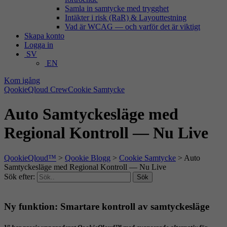
Samla in samtycke med trygghet
Intäkter i risk (RaR) & Layouttestning
Vad är WCAG — och varför det är viktigt
Skapa konto
Logga in
SV
EN
Kom igång
QookieQloud Crew
Cookie Samtycke
Auto Samtyckesläge med
Regional Kontroll — Nu Live
QookieQloud™
>
Qookie Blogg
>
Cookie Samtycke
>
Auto
Samtyckesläge med Regional Kontroll — Nu Live
Sök efter:
Sök
Ny funktion: Smartare kontroll av samtyckesläge