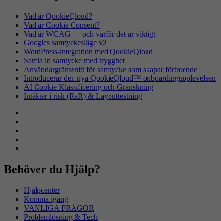
Vad är QookieQloud?
Vad är Cookie Consent?
Vad är WCAG — och varför det är viktigt
Googles samtyckesläge v2
WordPress-integration med QookieQloud
Samla in samtycke med trygghet
Användargränssnitt för samtycke som skapar förtroende
Introducerar den nya QookieQloud™ onboardingupplevelsen
AI Cookie Klassificering och Granskning
Intäkter i risk (RaR) & Layouttestning
Behöver du Hjälp?
Hjälpcenter
Komma igång
VANLIGA FRÅGOR
Problemlösning & Tech