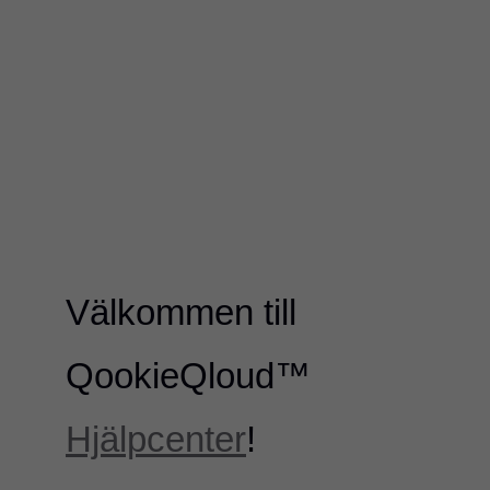
Välkommen till
QookieQloud™
Hjälpcenter
!