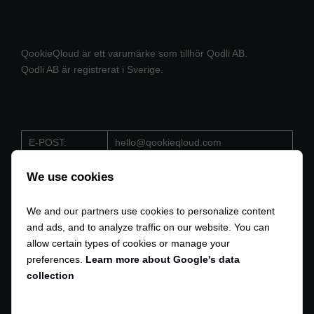
QookieQloud är ett varumärke som tillhör Qodli AB.
Qodli AB är registrerat i Sverige.
E-POST:
hello@qookieqloud.com
ORG.NR:
559488 - 4206
We use cookies
D-U-N-S:
353 533 884
We and our partners use cookies to personalize content
MOMS:
SE559488420601
and ads, and to analyze traffic on our website. You can
allow certain types of cookies or manage your
preferences.
Learn more about Google's data
collection